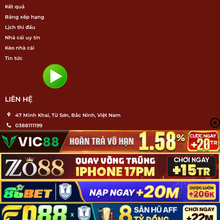
Kết quả
Bảng xếp hạng
Lịch thi đấu
Nhà cái uy tín
Kèo nhà cái
Tin tức
LIÊN HỆ
47 Minh Khai, Từ Sơn, Bắc Ninh, Việt Nam
0388111199
Website: https://chainconsulting.io/
Hastag: #keobongda #soikeobongda #tylecacuoc #nhacaionline
Về chúng tôi
Tác giả
Quyền riêng tư
Bongdaso
Bongdanet
Copyright © 2025 Keonhacai18.com