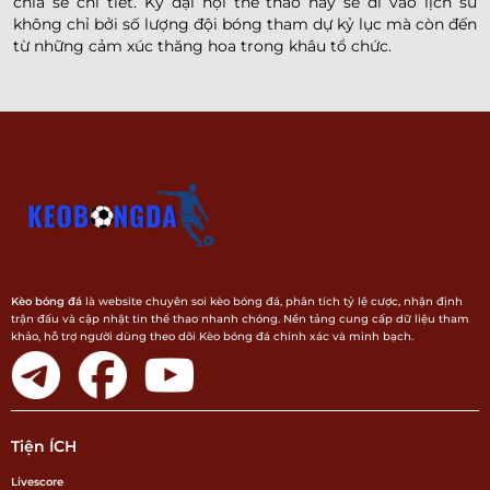
chia sẻ chi tiết. Kỳ đại hội thể thao này sẽ đi vào lịch sử
không chỉ bởi số lượng đội bóng tham dự kỷ lục mà còn đến
từ những cảm xúc thăng hoa trong khâu tổ chức.
Kèo bóng đá
là website chuyên soi kèo bóng đá, phân tích tỷ lệ cược, nhận định
trận đấu và cập nhật tin thể thao nhanh chóng. Nền tảng cung cấp dữ liệu tham
khảo, hỗ trợ người dùng theo dõi Kèo bóng đá chính xác và minh bạch.
Tiện ÍCH
Livescore