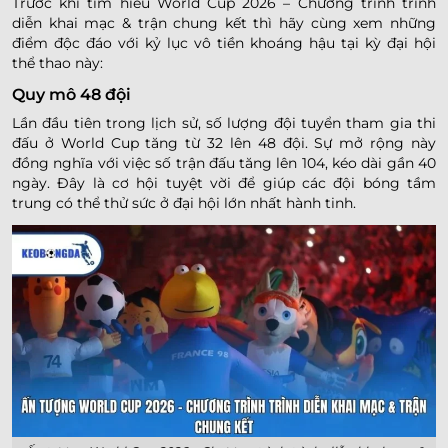
Trước khi tìm hiểu World Cup 2026 – Chương trình trình
diễn khai mạc & trận chung kết thì hãy cùng xem những
điểm độc đáo với kỷ lục vô tiền khoáng hậu tại kỳ đại hội
thể thao này:
Quy mô 48 đội
Lần đầu tiên trong lịch sử, số lượng đội tuyển tham gia thi
đấu ở World Cup tăng từ 32 lên 48 đội. Sự mở rộng này
đồng nghĩa với việc số trận đấu tăng lên 104, kéo dài gần 40
ngày. Đây là cơ hội tuyệt vời để giúp các đội bóng tầm
trung có thể thử sức ở đại hội lớn nhất hành tinh.