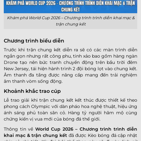
Khám phá World Cup 2026 – Chương trình trình diễn khai mạc &
trận chung kết
Chương trình biểu diễn
Trước khi trận chung kết diễn ra sẽ có các màn trình diễn
ngắn gọn nhưng rất công phu, tinh xảo bao gồm hàng ngàn
Drone tạo nên bức tranh chuyển động trên bầu trời đêm
New Jersey, tái hiện hành trình 2 đội bóng lọt vào chung kết.
Âm thanh đa tầng được nâng cấp mang đến trải nghiệm
âm thanh vòm sống động.
Khoảnh khắc trao cúp
Lễ trao giải khi trận chung kết kết thúc được thiết kế theo
phong cách Olympic với dàn pháo hoa nghệ thuật, hiệu ứng
ánh sáng phủ toàn sân cỏ. Hàng tỷ người hâm mộ cùng
chứng kiến vị vua mới của bóng đá thế giới.
Thông tin về
World Cup 2026 – Chương trình trình diễn
khai mạc & trận chung kết
đã được Kèo bóng đá cập nhật