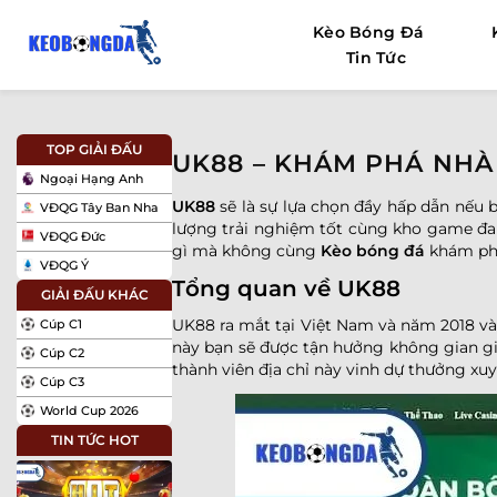
Bỏ
Kèo Bóng Đá
qua
Tin Tức
nội
dung
TOP GIẢI ĐẤU
UK88 – KHÁM PHÁ NHÀ 
Ngoại Hạng Anh
UK88
sẽ là sự lựa chọn đầy hấp dẫn nếu b
VĐQG Tây Ban Nha
lượng trải nghiệm tốt cùng kho game đan
VĐQG Đức
gì mà không cùng
Kèo bóng đá
khám phá 
VĐQG Ý
Tổng quan về UK88
GIẢI ĐẤU KHÁC
UK88 ra mắt tại Việt Nam và năm 2018 và 
Cúp C1
này bạn sẽ được tận hưởng không gian giả
Cúp C2
thành viên địa chỉ này vinh dự thưởng xuy
Cúp C3
World Cup 2026
TIN TỨC HOT