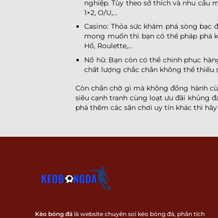
nghiệp. Tùy theo sở thích và nhu cầu 
1×2, O/U,…
Casino: Thỏa sức khám phá sòng bạc đ
mong muốn thì bạn có thể pháp phá kh
Hổ, Roulette,…
Nổ hũ: Bạn còn có thể chinh phục hàng
chất lượng chắc chắn không thể thiếu 
Còn chần chờ gì mà không đồng hành c
siêu cạnh tranh cùng loạt ưu đãi khủng 
phá thêm các sân chơi uy tín khác thì hãy
Kèo bóng đá
là website chuyên soi kèo bóng đá, phân tích