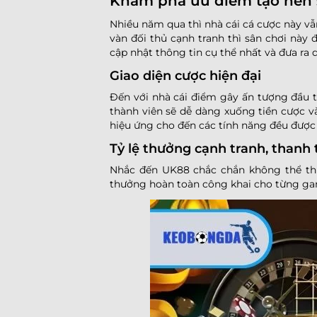
Khám phá ưu điểm tạo nên 
Nhiều năm qua thì nhà cái cá cược này vẫ
vàn đối thủ cạnh tranh thì sân chơi này
cập nhật thông tin cụ thể nhất và đưa ra
Giao diện cược hiện đại
Đến với nhà cái điểm gây ấn tượng đầu t
thành viên sẽ dễ dàng xuống tiền cược và
hiệu ứng cho đến các tính năng đều được
Tỷ lệ thưởng cạnh tranh, thanh 
Nhắc đến UK88 chắc chắn không thể thiếu
thưởng hoàn toàn công khai cho từng game