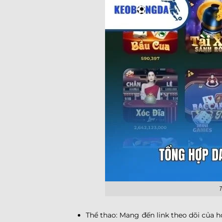
T
Thể thao: Mang đến link theo dõi của 