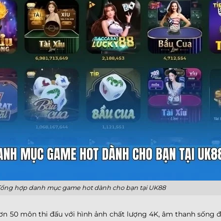
ổng hợp danh mục game hot dành cho bạn tại UK88
hơn 50 môn thi đấu với hình ảnh chất lượng 4K, âm thanh sống 