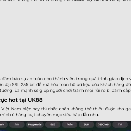
đảm bảo sự an toàn cho thành viên trong quá trình giao dịch v
 đại SSL 256 bit để mã hóa toàn bộ dữ liệu của khách hàng đ
 tường lửa mạnh sẽ giúp người chơi tránh mọi rủi ro bị đánh cắp
cực hot tại UK88
u Việt Nam hiện nay thì chắc chắn không thể thiếu được kho ga
 mình ở hàng loạt chuyên mục siêu hấp dẫn như: