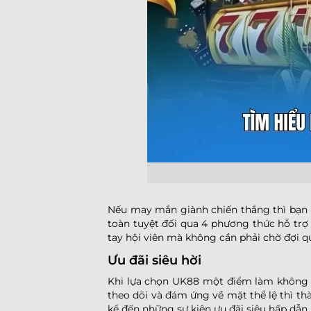
Nếu may mắn giành chiến thắng thì bạn s
toàn tuyệt đối qua 4 phương thức hỗ trợ 
tay hội viên mà không cần phải chờ đợi qu
Ưu đãi siêu hời
Khi lựa chọn UK88 một điểm làm không ít
theo dõi và đám ứng về mặt thể lệ thì th
kể đến những sự kiện ưu đãi siêu hấp dẫn 