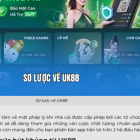
Sơ lược về UK88
tâm về mặt pháp lý khi nhà cái được cấp phép bởi các tổ chức
ơi sẽ dễ dàng tham gia những ván cược chất lượng chuẩn quố
e còn mang đến cho bạn phiên bản app tiện lợi trên 2 hệ điều hà