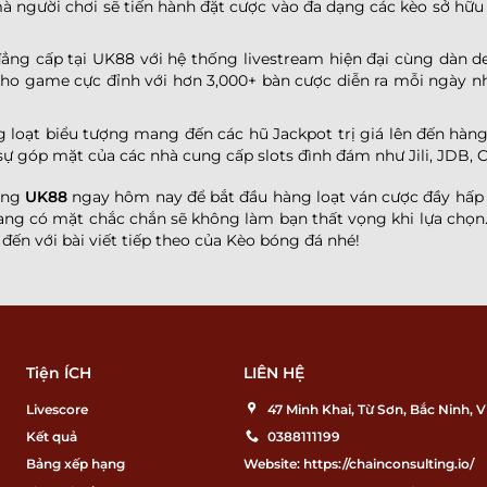
mà người chơi sẽ tiến hành đặt cược vào đa dạng các kèo sở hữ
ẳng cấp tại UK88 với hệ thống livestream hiện đại cùng dàn d
o game cực đỉnh với hơn 3,000+ bàn cược diễn ra mỗi ngày nh
 loạt biểu tượng mang đến các hũ Jackpot trị giá lên đến hàng
sự góp mặt của các nhà cung cấp slots đình đám như Jili, JDB, 
ùng
UK88
ngay hôm nay để bắt đầu hàng loạt ván cược đầy hấp d
đang có mặt chắc chắn sẽ không làm bạn thất vọng khi lựa ch
 đến với bài viết tiếp theo của Kèo bóng đá nhé!
Tiện ÍCH
LIÊN HỆ
Livescore
47 Minh Khai, Từ Sơn, Bắc Ninh, 
Kết quả
0388111199
Bảng xếp hạng
Website: https://chainconsulting.io/