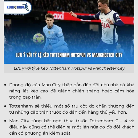
Lưu ý với tỷ lệ kèo Tottenham Hotspur vs Manchester City
Phong độ của Man City thấp dẫn đến đội chủ nhà có khả
năng lật kèo cao để giành chiến thắng hoặc cầm hòa
trong cặp trận.
Tottenham sẽ thiếu một số trụ cột do chấn thương đến
từ những cặp trận trước đó dẫn đến hàng thủ yếu hơn.
Man City từng bất ngờ thua trước Tottenham 0 – 4 và
điều này cũng có thể diễn ra một lần nữa do đó đội khách
cần có phương án kiểm soát.