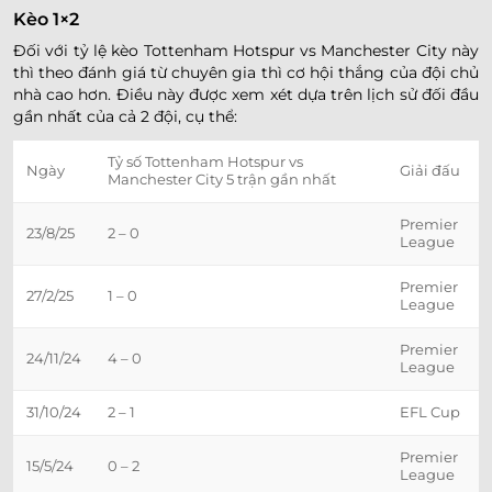
Kèo 1×2
Đối với tỷ lệ kèo Tottenham Hotspur vs Manchester City này
thì theo đánh giá từ chuyên gia thì cơ hội thắng của đội chủ
nhà cao hơn. Điều này được xem xét dựa trên lịch sử đối đầu
gần nhất của cả 2 đội, cụ thể:
Tỷ số Tottenham Hotspur vs
Ngày
Giải đấu
Manchester City 5 trận gần nhất
Premier
23/8/25
2 – 0
League
Premier
27/2/25
1 – 0
League
Premier
24/11/24
4 – 0
League
31/10/24
2 – 1
EFL Cup
Premier
15/5/24
0 – 2
League