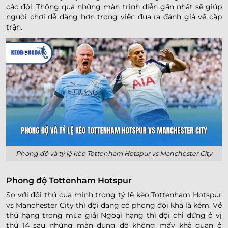
các đội. Thông qua những màn trình diễn gần nhất sẽ giúp
người chơi dễ dàng hơn trong việc đưa ra đánh giá về cặp
trận.
Phong độ và tỷ lệ kèo Tottenham Hotspur vs Manchester City
Phong độ Tottenham Hotspur
So với đối thủ của mình trong tỷ lệ kèo Tottenham Hotspur
vs Manchester City thì đội đang có phong đội khá là kém. Về
thứ hạng trong mùa giải Ngoại hạng thì đội chỉ đứng ở vị
thứ 14 sau những màn đụng độ không mấy khả quan ở