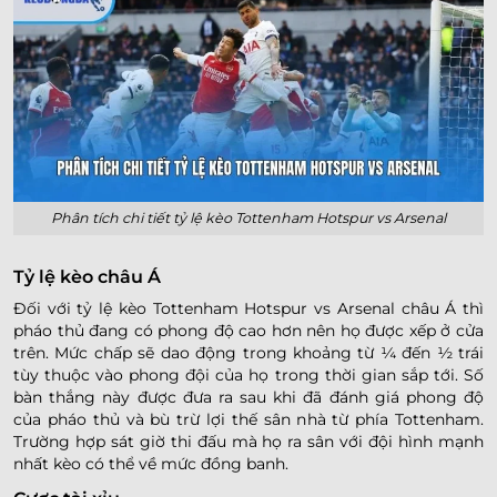
Phân tích chi tiết tỷ lệ kèo Tottenham Hotspur vs Arsenal
Tỷ lệ kèo châu Á
Đối với tỷ lệ kèo Tottenham Hotspur vs Arsenal châu Á thì
pháo thủ đang có phong độ cao hơn nên họ được xếp ở cửa
trên. Mức chấp sẽ dao động trong khoảng từ ¼ đến ½ trái
tùy thuộc vào phong đội của họ trong thời gian sắp tới. Số
bàn thắng này được đưa ra sau khi đã đánh giá phong độ
của pháo thủ và bù trừ lợi thế sân nhà từ phía Tottenham.
Trường hợp sát giờ thi đấu mà họ ra sân với đội hình mạnh
nhất kèo có thể về mức đồng banh.