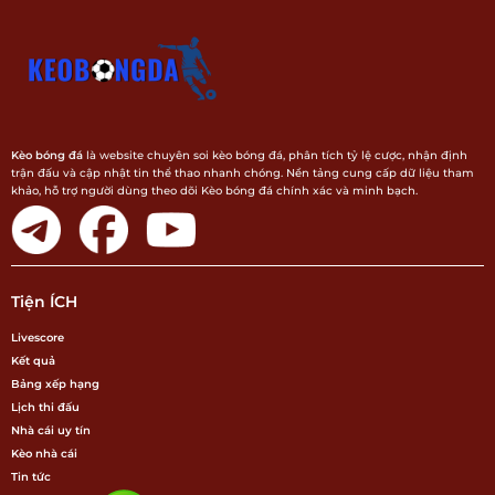
Kèo bóng đá
là website chuyên soi kèo bóng đá, phân tích tỷ lệ cược, nhận định
trận đấu và cập nhật tin thể thao nhanh chóng. Nền tảng cung cấp dữ liệu tham
khảo, hỗ trợ người dùng theo dõi Kèo bóng đá chính xác và minh bạch.
Tiện ÍCH
Livescore
Kết quả
Bảng xếp hạng
Lịch thi đấu
Nhà cái uy tín
Kèo nhà cái
Tin tức