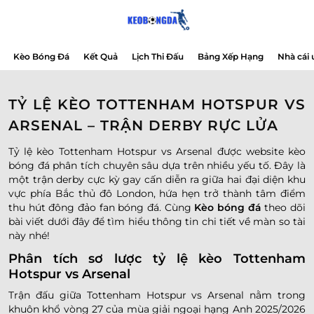
Bỏ
qua
nội
Kèo Bóng Đá
Kết Quả
Lịch Thi Đấu
Bảng Xếp Hạng
Nhà cái 
dung
TỶ LỆ KÈO TOTTENHAM HOTSPUR VS
ARSENAL – TRẬN DERBY RỰC LỬA
Tỷ lệ kèo Tottenham Hotspur vs Arsenal được website kèo
bóng đá phân tích chuyên sâu dựa trên nhiều yếu tố. Đây là
một trận derby cực kỳ gay cấn diễn ra giữa hai đại diện khu
vực phía Bắc thủ đô London, hứa hẹn trở thành tâm điểm
thu hút đông đảo fan bóng đá. Cùng
Kèo bóng đá
theo dõi
bài viết dưới đây để tìm hiểu thông tin chi tiết về màn so tài
này nhé!
Phân tích sơ lược tỷ lệ kèo Tottenham
Hotspur vs Arsenal
Trận đấu giữa Tottenham Hotspur vs Arsenal nằm trong
khuôn khổ vòng 27 của mùa giải ngoại hạng Anh 2025/2026