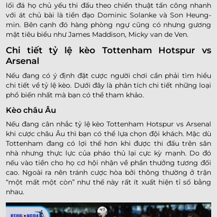
lối đá họ chủ yếu thi đấu theo chiến thuật tấn công nhanh
với át chủ bài là tiền đạo Dominic Solanke và Son Heung-
min. Bên cạnh đó hàng phòng ngự cũng có nhưng gương
mặt tiêu biểu như James Maddison, Micky van de Ven.
Chi tiết tỷ lệ kèo Tottenham Hotspur vs
Arsenal
Nếu đang có ý định đặt cược người chơi cần phải tìm hiểu
chi tiết về tỷ lệ kèo. Dưới đây là phân tích chi tiết những loại
phổ biến nhất mà bạn có thể tham khảo.
Kèo châu Âu
Nếu đang cân nhắc tỷ lệ kèo Tottenham Hotspur vs Arsenal
khi cược châu Âu thì bạn có thể lựa chọn đội khách. Mặc dù
Tottenham đang có lợi thế hơn khi được thi đấu trên sân
nhà nhưng thực lực của pháo thủ lại cực kỳ mạnh. Do đó
nếu vào tiền cho họ cơ hội nhận về phần thưởng tương đối
cao. Ngoài ra nên tránh cược hòa bởi thông thường ở trận
“một mất một còn” như thế này rất ít xuất hiện tỉ số bằng
nhau.