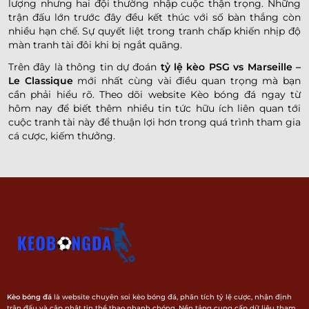
lượng nhưng hai đội thường nhập cuộc thận trọng. Những
trận đấu lớn trước đây đều kết thúc với số bàn thắng còn
nhiều hạn chế. Sự quyết liệt trong tranh chấp khiến nhịp độ
màn tranh tài đôi khi bị ngắt quãng.
Trên đây là thông tin dự đoán
tỷ lệ kèo PSG vs Marseille –
Le Classique
mới nhất cùng vài điều quan trọng mà bạn
cần phải hiểu rõ. Theo dõi website Kèo bóng đá ngay từ
hôm nay để biết thêm nhiều tin tức hữu ích liên quan tới
cuộc tranh tài này để thuận lợi hơn trong quá trình tham gia
cá cược, kiếm thưởng.
Kèo bóng đá
là website chuyên soi kèo bóng đá, phân tích tỷ lệ cược, nhận định
trận đấu và cập nhật tin thể thao nhanh chóng. Nền tảng cung cấp dữ liệu tham