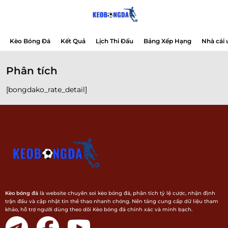
Bỏ
qua
nội
Kèo Bóng Đá
Kết Quả
Lịch Thi Đấu
Bảng Xếp Hạng
Nhà cái 
dung
Phân tích
[bongdako_rate_detail]
Kèo bóng đá
là website chuyên soi kèo bóng đá, phân tích tỷ lệ cược, nhận định
trận đấu và cập nhật tin thể thao nhanh chóng. Nền tảng cung cấp dữ liệu tham
khảo, hỗ trợ người dùng theo dõi Kèo bóng đá chính xác và minh bạch.