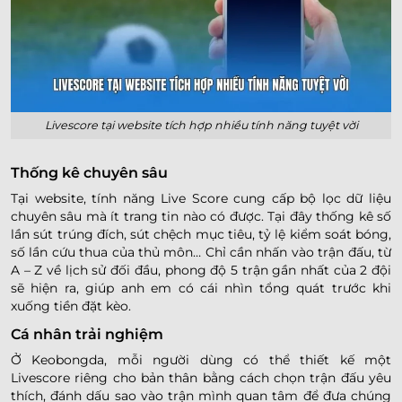
Livescore tại website tích hợp nhiều tính năng tuyệt vời
Thống kê chuyên sâu
Tại website, tính năng Live Score cung cấp bộ lọc dữ liệu
chuyên sâu mà ít trang tin nào có được. Tại đây thống kê số
lần sút trúng đích, sút chệch mục tiêu, tỷ lệ kiểm soát bóng,
số lần cứu thua của thủ môn… Chỉ cần nhấn vào trận đấu, từ
A – Z về lịch sử đối đầu, phong độ 5 trận gần nhất của 2 đội
sẽ hiện ra, giúp anh em có cái nhìn tổng quát trước khi
xuống tiền đặt kèo.
Cá nhân trải nghiệm
Ở Keobongda, mỗi người dùng có thể thiết kế một
Livescore riêng cho bản thân bằng cách chọn trận đấu yêu
thích, đánh dấu sao vào trận mình quan tâm để đưa chúng