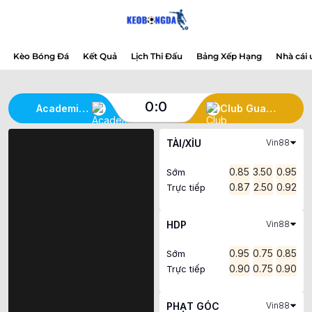
Bỏ
qua
nội
Kèo Bóng Đá
Kết Quả
Lịch Thi Đấu
Bảng Xếp Hạng
Nhà cái 
dung
0
:
0
Academia del Balompié Boliviano
Club Guabira
TÀI/XỈU
Vin88
0.85
3.50
0.95
Sớm
0.87
2.50
0.92
Trực tiếp
HDP
Vin88
0.95
0.75
0.85
Sớm
0.90
0.75
0.90
Trực tiếp
PHẠT GÓC
Vin88