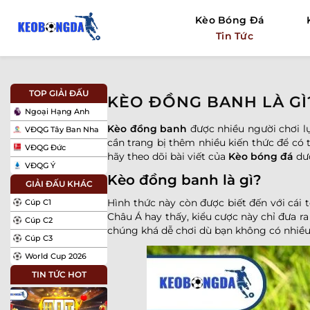
Bỏ
Kèo Bóng Đá
qua
Tin Tức
nội
dung
TOP GIẢI ĐẤU
KÈO ĐỒNG BANH LÀ GÌ
Ngoại Hạng Anh
Kèo đồng banh
được nhiều người chơi l
VĐQG Tây Ban Nha
cần trang bị thêm nhiều kiến thức để có
VĐQG Đức
hãy theo dõi bài viết của
Kèo bóng đá
dướ
VĐQG Ý
Kèo đồng banh là gì?
GIẢI ĐẤU KHÁC
Hình thức này còn được biết đến với cái 
Cúp C1
Châu Á hay thấy, kiểu cược này chỉ đưa r
Cúp C2
chúng khá dễ chơi dù bạn không có nhiều
Cúp C3
World Cup 2026
TIN TỨC HOT