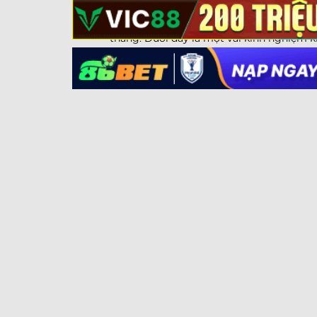
Top 4 kinh nghiệm soi kèo
Dù hình thức cá cược này khá đơn giản 
thắng. Dưới đây là một vài kinh nghiệm k
Hiểu rõ phong độ hai đội
Điều đầu tiên người chơi cần làm chính l
trọng này đều được website Kèo bóng đá 
thành viên tham gia cá cược kèo đồng ba
Những thông tin khách hàng cần tìm hiểu 
thuật, phong độ,… Tất cả đều ảnh hưởng t
khách hàng thuận lợi đưa ra dự đoán chuẩ
Vào tiền đúng thời điểm
Khi tham gia kèo đồng banh người chơi đ
chiến đang diễn ra từ 15 đến 20 phút rồi 
hiện rõ thực lực cùng quyết tâm của bản
thắng.