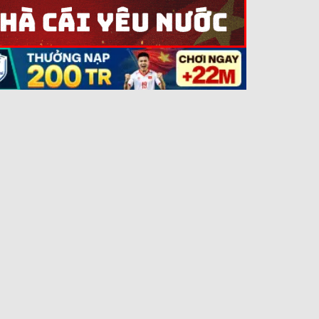
 thì khó mà giành chiến
n thân.
ra. Những thông tin quan
ũng rất có ích cho những
g, đội hình ra sân, chiến
iểu được điều này sẽ giúp
u. Bạn nên theo dõi cuộc
 đầu thi đấu ổn định, thể
uẩn nhất, gia tăng tỷ lệ