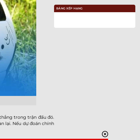
BẢNG XẾP HẠNG
thắng trong trận đấu đó.
àn lại. Nếu dự đoán chính