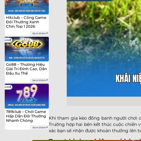
Hitclub – Cổng Game
Đổi Thưởng Xanh
Chín Top 1 2026
Xem thêm
Go88 – Thương Hiệu
Giải Trí Đỉnh Cao, Dẫn
Đầu Xu Thế
Xem thêm
789club – Chơi Game
Hấp Dẫn Đổi Thưởng
Khi tham gia kèo đồng banh người chơi ch
Nhanh Chóng
Trường hợp hai bên kết thúc cuộc chiến v
Xem thêm
xác bạn sẽ nhận được khoản thưởng lên tớ