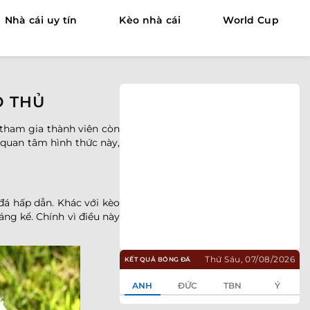
Nhà cái uy tín
Kèo nhà cái
World Cup
O THỦ
tham gia thành viên còn
 quan tâm hình thức này,
 đá hấp dẫn. Khác với kèo
áng kể. Chính vì điều này
Thứ Sáu, 07/08/2026
KẾT QUẢ BÓNG ĐÁ
ANH
ĐỨC
TBN
Ý