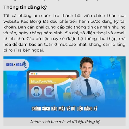
Thông tin đăng ký
Tất cả những ai muốn trở thành hội viên chính thức của
website Kèo Bóng Đá đều phải tiến hành bước đăng ký tài
khoản. Bạn cần phải cung cấp các thông tin cá nhân như họ
và tên, ngày tháng năm sinh, địa chỉ, số điện thoại và email
chính chủ. Các dữ liệu này sẽ được hệ thống thu thập, mã
hóa để đảm bảo an toàn ở mức cao nhất, không cần lo lắng
bị rò rỉ ra bên ngoài.
Chính sách bảo mật về dữ liệu đăng ký