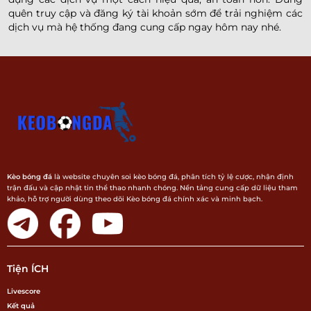
quên truy cập và đăng ký tài khoản sớm để trải nghiệm các
dịch vụ mà hệ thống đang cung cấp ngay hôm nay nhé.
Kèo bóng đá
là website chuyên soi kèo bóng đá, phân tích tỷ lệ cược, nhận định
trận đấu và cập nhật tin thể thao nhanh chóng. Nền tảng cung cấp dữ liệu tham
khảo, hỗ trợ người dùng theo dõi Kèo bóng đá chính xác và minh bạch.
Tiện ÍCH
Livescore
Kết quả