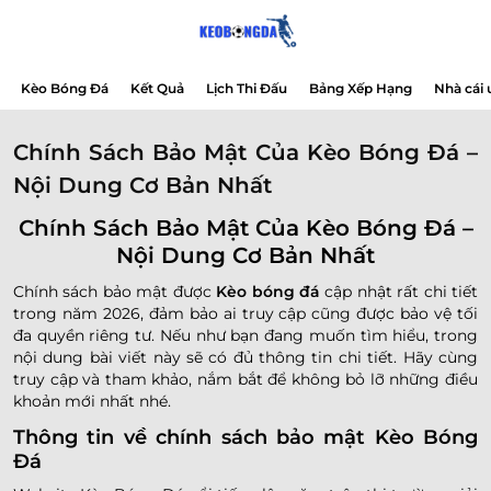
Bỏ
qua
nội
Kèo Bóng Đá
Kết Quả
Lịch Thi Đấu
Bảng Xếp Hạng
Nhà cái 
dung
Chính Sách Bảo Mật Của Kèo Bóng Đá –
Nội Dung Cơ Bản Nhất
Chính Sách Bảo Mật Của Kèo Bóng Đá –
Nội Dung Cơ Bản Nhất
Chính sách bảo mật được
Kèo bóng đá
cập nhật rất chi tiết
trong năm 2026, đảm bảo ai truy cập cũng được bảo vệ tối
đa quyền riêng tư. Nếu như bạn đang muốn tìm hiểu, trong
nội dung bài viết này sẽ có đủ thông tin chi tiết. Hãy cùng
truy cập và tham khảo, nắm bắt để không bỏ lỡ những điều
khoản mới nhất nhé.
Thông tin về chính sách bảo mật Kèo Bóng
Đá