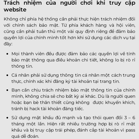
Trách nhiệm của người chơi khi truy cập
website
Không chỉ phía hệ thống cần phải thực hiện trách nhiệm đối
với chính sách bảo mật. Từ phía khách hàng và hội viên,
cũng cần phải tuân thủ một vài quy định riêng để đảm bảo
quyền lợi của chính mình tốt hơn khi sử dụng các dịch vụ tại
đây:
Mọi thành viên đều được đảm bảo các quyền lợi về tính
bảo mật thông qua điều khoản chi tiết, không lo bị rò rỉ
thông tin.
Cá nhân phải sử dụng thông tin cá nhân một cách trung
thực, chính xác khi đăng ký tài khoản tại trang tin.
Bạn cần chịu trách nhiệm bảo mật thông tin của chính
mình, không chia sẻ cho bất kỳ ai khác. Dù là người quen
hoặc bạn bè thân thiết cũng không được khuyến khích,
tránh bị hack tài khoản đáng tiếc.
Sử dụng mật khẩu đủ mạnh và tạo thói quen đổi 3 – 6
tháng một lần. Hiện rất nhiều trường hợp bị rò rỉ mật
khẩu và bị truy cập trái phép, đánh cắp tài khoản vì pass
quá dễ đoán.