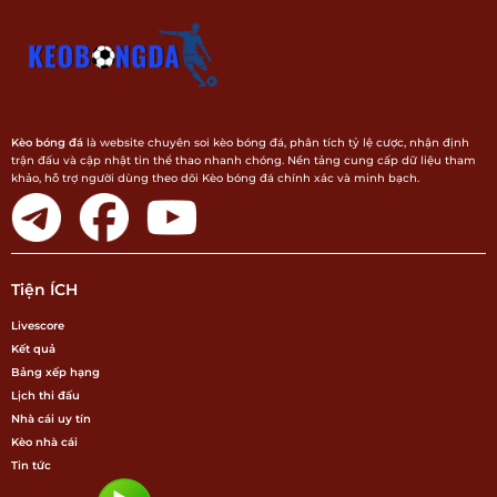
Kèo bóng đá
là website chuyên soi kèo bóng đá, phân tích tỷ lệ cược, nhận định
trận đấu và cập nhật tin thể thao nhanh chóng. Nền tảng cung cấp dữ liệu tham
khảo, hỗ trợ người dùng theo dõi Kèo bóng đá chính xác và minh bạch.
Tiện ÍCH
Livescore
Kết quả
Bảng xếp hạng
Lịch thi đấu
Nhà cái uy tín
Kèo nhà cái
Tin tức