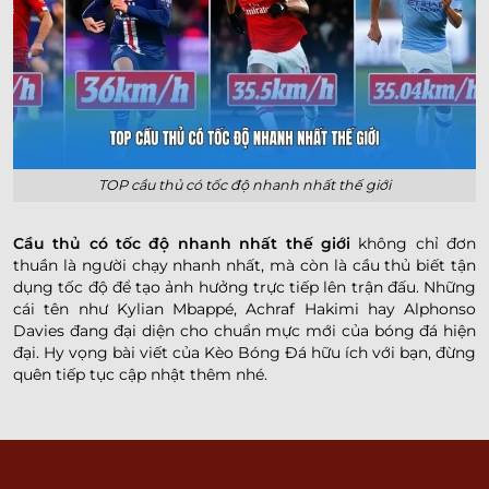
TOP cầu thủ có tốc độ nhanh nhất thế giới
Cầu thủ có tốc độ nhanh nhất thế giới
không chỉ đơn
thuần là người chạy nhanh nhất, mà còn là cầu thủ biết tận
dụng tốc độ để tạo ảnh hưởng trực tiếp lên trận đấu. Những
cái tên như Kylian Mbappé, Achraf Hakimi hay Alphonso
Davies đang đại diện cho chuẩn mực mới của bóng đá hiện
đại. Hy vọng bài viết của Kèo Bóng Đá hữu ích với bạn, đừng
quên tiếp tục cập nhật thêm nhé.