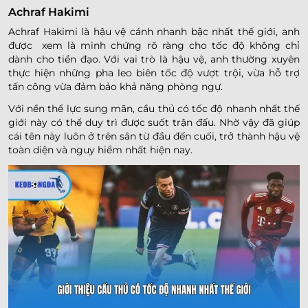
Achraf Hakimi
Achraf Hakimi là hậu vệ cánh nhanh bậc nhất thế giới, anh
được xem là minh chứng rõ ràng cho tốc độ không chỉ
dành cho tiền đạo. Với vai trò là hậu vệ, anh thường xuyên
thực hiện những pha leo biên tốc độ vượt trội, vừa hỗ trợ
tấn công vừa đảm bảo khả năng phòng ngự.
Với nền thể lực sung mãn, cầu thủ có tốc độ nhanh nhất thế
giới này có thể duy trì được suốt trận đấu. Nhờ vậy đã giúp
cái tên này luôn ở trên sân từ đầu đến cuối, trở thành hậu vệ
toàn diện và nguy hiểm nhất hiện nay.